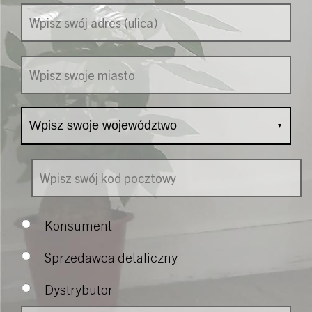
Address
*
Street Address
City
State
ZIP Code
Konsument
Sprzedawca detaliczny
Dystrybutor