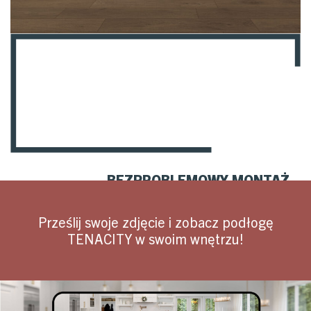
BEZPROBLEMOWY MONTAŻ
Stworzone dla wygody, podłogi Tenacity łatwo się instalują na
dużych powierzchniach bez listew przejściowych.
Prześlij swoje zdjęcie i zobacz podłogę
TENACITY w swoim wnętrzu!